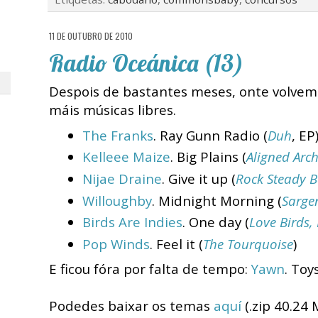
11 DE OUTUBRO DE 2010
Radio Oceánica (13)
Despois de bastantes meses, onte volvem
máis músicas libres.
The Franks
. Ray Gunn Radio (
Duh
, EP
Kelleee Maize
. Big Plains (
Aligned Arc
Nijae Draine
. Give it up (
Rock Steady 
Willoughby
. Midnight Morning (
Sargen
Birds Are Indies
. One day (
Love Birds,
Pop Winds
. Feel it (
The Tourquoise
)
E ficou fóra por falta de tempo:
Yawn
. Toys
Podedes baixar os temas
aquí
(.zip 40.24