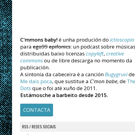
C'mmons baby!
é unha produción do
ictioscopio
para
ego99
epifonics
: un podcast sobre música
distribuidas baixo licenzas
copyleft
,
creative
commons
ou de libre descarga no momento da
publicación.
A sintonía da cabeceira é a canción
Bugygruvi
de
Me dais poca
, que sustitue a
C'mon babe
, de
Th
Dots
que o foi até xuño de 2011.
Estámosche a barbeito desde 2015.
CONTACTA
RSS / REDES SOCIAIS