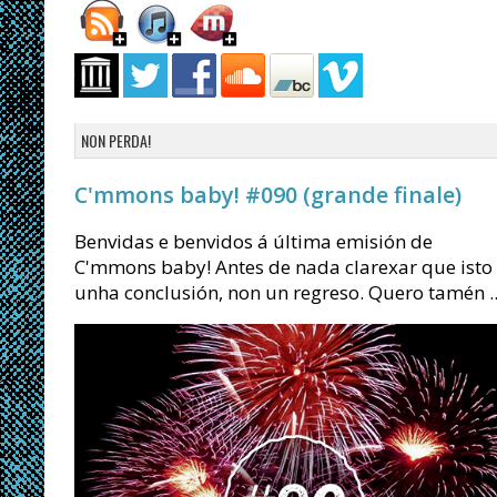
NON PERDA!
C'mmons baby! #090 (grande finale)
Benvidas e benvidos á última emisión de
C'mmons baby! Antes de nada clarexar que isto
unha conclusión, non un regreso. Quero tamén ..