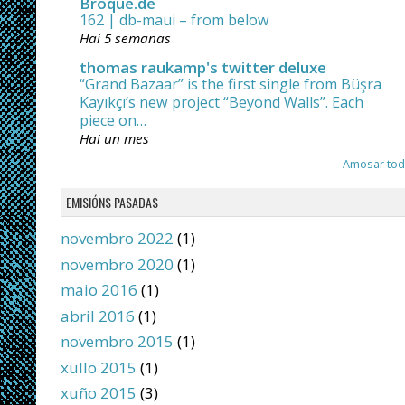
Broque.de
162 | db-maui – from below
Hai 5 semanas
thomas raukamp's twitter deluxe
“Grand Bazaar” is the first single from Büşra
Kayıkçı’s new project “Beyond Walls”. Each
piece on…
Hai un mes
Amosar to
EMISIÓNS PASADAS
novembro 2022
(1)
novembro 2020
(1)
maio 2016
(1)
abril 2016
(1)
novembro 2015
(1)
xullo 2015
(1)
xuño 2015
(3)