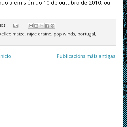
ndo a emisión do 10 de outubro de 2010, ou
ios
kellee maize
,
nijae draine
,
pop winds
,
portugal
,
Inicio
Publicacións máis antigas