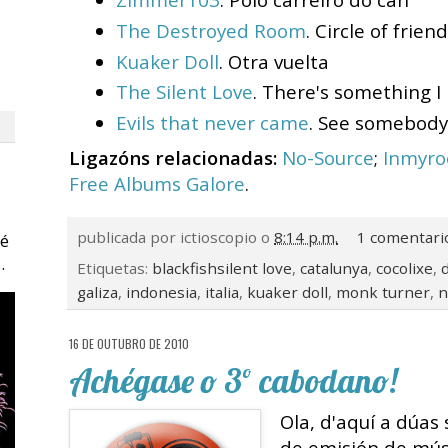
The Destroyed Room
. Circle of frien
Kuaker Doll
. Otra vuelta
The Silent Love
. There's something I 
Evils that never came
. See somebody
Ligazóns relacionadas:
No-Source
;
Inmyro
Free Albums Galore
.
publicada por
ictioscopio
o
8:14 p.m.
1 comentari
 é
.
Etiquetas:
blackfishsilent love
,
catalunya
,
cocolixe
,
galiza
,
indonesia
,
italia
,
kuaker doll
,
monk turner
,
n
16 DE OUTUBRO DE 2010
Achégase o 3º cabodano!
Ola, d'aquí a dúa
de emisión de músi