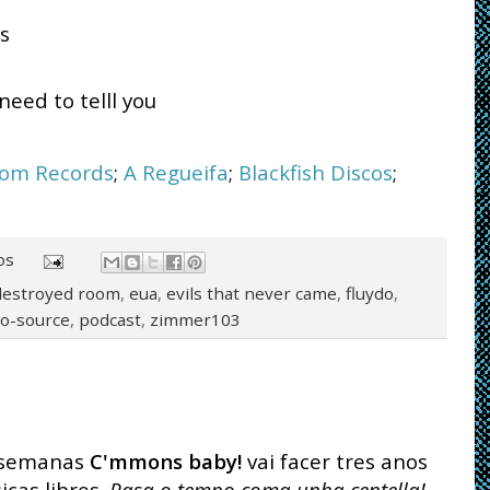
ds
need to telll you
om Records
;
A Regueifa
;
Blackfish Discos
;
os
destroyed room
,
eua
,
evils that never came
,
fluydo
,
o-source
,
podcast
,
zimmer103
s semanas
C'mmons baby!
vai facer tres anos
cas libres.
Pasa o tempo coma unha centella!