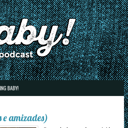
ING BABY!
 e amizades)