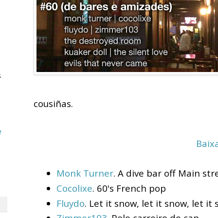
s
cousiñas.
e
Baix
Monk Turner
. A dive bar off Main str
Cocolixe
. 60's French pop
Fluydo
. Let it snow, let it snow, let it
Zimmer103
. Polo carreiro do can