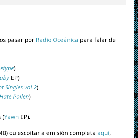
os pasar por
Radio Oceánica
para falar de
)
hetype
)
Baby
EP)
t Singles vol.2
)
 Hate Pollen
)
 (
Yawn
EP).
 MB) ou escoitar a emisión completa
aquí
,