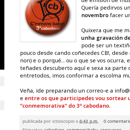
Quería pedirvos u
novembro
facer u
Quixera que me ma
unha gravación de
pode ser un texti
pouco desde cando coñecedes CB!, desde o
non) e o porqué... ou o que se vos ocurra
teñades descuberto aquí e sexa xa parte d
entretodos, imos conformar a escolma mus
Veña, ide preparando un correo-e a inf
e
entre os que participedes vou sortear
"conmemorativa" do 3º cabodano.
publicada por
ictioscopio
o
6:43 p.m.
0 comentari
Etiquetas:
cabodano
,
commonsbaby
,
concursos