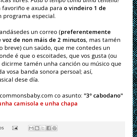
n favoriño e axuda para
o vindeiro 1 de
n programa especial.
ndásedes un correo (
preferentemente
 voz de non máis de 2 minutos
, mas tamén
ño breve) cun saúdo, que me contedes un
nde é que o escoitades, que vos gusta (ou
, e dicirme tamén unha canción ou músico que
a vosa banda sonora persoal; así,
ical dese día.
o@commonsbaby.com co asunto:
"3º cabodano"
 unha camisola e unha chapa
os