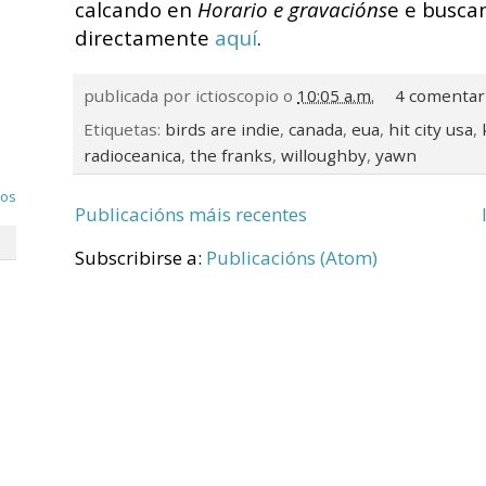
calcando en
Horario e gravacións
e e busca
directamente
aquí
.
publicada por
ictioscopio
o
10:05 a.m.
4 comentar
Etiquetas:
birds are indie
,
canada
,
eua
,
hit city usa
,
radioceanica
,
the franks
,
willoughby
,
yawn
dos
Publicacións máis recentes
Subscribirse a:
Publicacións (Atom)