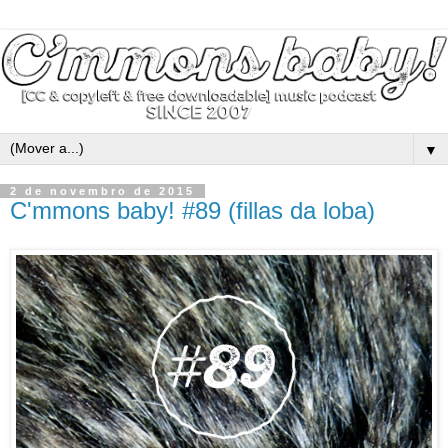
▼
2 de novembro de 2015
C'mmons baby! #89 (fillas da loba)