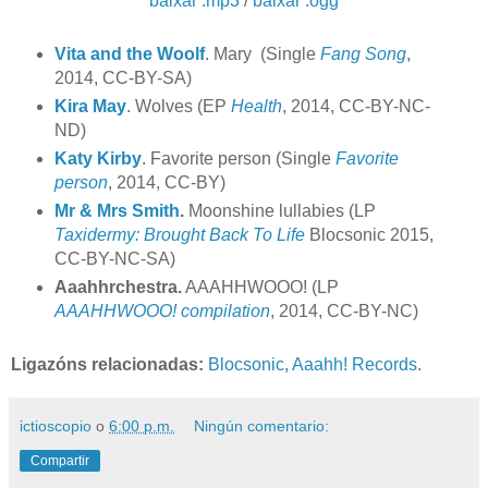
baixar .mp3
/
baixar .ogg
Vita and the Woolf
. Mary (Single
Fang Song
,
2014, CC-BY-SA)
Kira May
. Wolves (EP
Health
, 2014, CC-BY-NC-
ND)
Katy Kirby
. Favorite person (Single
Favorite
person
, 2014, CC-BY)
Mr & Mrs Smith
.
Moonshine lullabies (LP
Taxidermy:
Brought Back To Life
Blocsonic 2015,
CC-BY-NC-SA)
Aaahhrchestra.
AAAHHWOOO! (LP
AAAHHWOOO! compilation
, 2014, CC-BY-NC)
Ligazóns relacionadas:
Blocsonic
,
Aaahh! Records
.
ictioscopio
o
6:00 p.m.
Ningún comentario:
Compartir