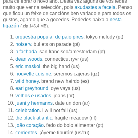
para celebrar o novo ano. Desta vez algúns de vós tedes
muito que ver na selección, pois
axudastes a facela
. Penso
que ficou un feixe de cancións ben variado e para todos os
gustos, agardo que a gocedes. Podedes baixala
nesta
ligazón
.
(.zip 146,4 MB)
orquestra popular de paio pires
. tokyo melody (pt)
noiserv
. bullets on parade (pt)
b fachada
. san francisco/amesterdam (pt)
dean woods
. connecticut ryvr (us)
eric maskol
. the big hand (us)
nouvelle cuisine
. seremos cajeras (gz)
wild honey
. brand new hairdo (es)
earl greyhound
. oye vaya (us)
velhos e usados
. jeans (br)
juani y hermanxs
. date un don (ar)
celebration
. I will not fall (us)
the black atlantic
. fragile meadow (nl)
joão coração
. fado do bolo alimentar (pt)
corrientes
. ¡óyeme tiburón! (us/cu)