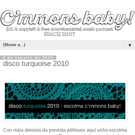
▼
6 de xaneiro de 2010
disco turquoise 2010
Con máis demora da prevista póñovos aquí unha escolma