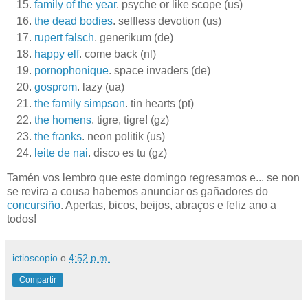
family of the year
. psyche or like scope (us)
the dead bodies
. selfless devotion (us)
rupert falsch
. generikum (de)
happy elf
. come back (nl)
pornophonique
. space invaders (de)
gosprom
. lazy (ua)
the family simpson
. tin hearts (pt)
the homens
. tigre, tigre! (gz)
the franks
. neon politik (us)
leite de nai
. disco es tu (gz)
Tamén vos lembro que este domingo regresamos e... se non
se revira a cousa habemos anunciar os gañadores do
concursiño
. Apertas, bicos, beijos, abraços e feliz ano a
todos!
ictioscopio
o
4:52 p.m.
Compartir