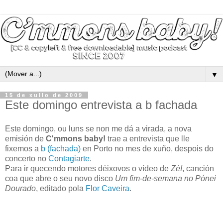
▼
15 de xullo de 2009
Este domingo entrevista a b fachada
Este domingo, ou luns se non me dá a virada, a nova
emisión de
C'mmons baby!
trae a entrevista que lle
fixemos a
b (fachada)
en Porto no mes de xuño, despois do
concerto no
Contagiarte
.
Para ir quecendo motores déixovos o vídeo de
Zé!
, canción
coa que abre o seu novo disco
Um fim-de-semana no Pónei
Dourado
, editado pola
Flor Caveira
.